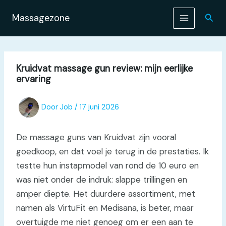
Ga
naar
Zoek
Massagezone
de
inhoud
Kruidvat massage gun review: mijn eerlijke
ervaring
Door
Job
/
17 juni 2026
De massage guns van Kruidvat zijn vooral
goedkoop, en dat voel je terug in de prestaties. Ik
testte hun instapmodel van rond de 10 euro en
was niet onder de indruk: slappe trillingen en
amper diepte. Het duurdere assortiment, met
namen als VirtuFit en Medisana, is beter, maar
overtuigde me niet genoeg om er een aan te