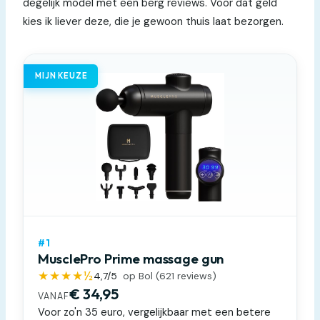
degelijk model met een berg reviews. Voor dat geld
kies ik liever deze, die je gewoon thuis laat bezorgen.
MIJN KEUZE
#1
MusclePro Prime massage gun
★★★★½
4,7
/5
op Bol (
621
reviews)
€ 34,95
VANAF
Voor zo'n 35 euro, vergelijkbaar met een betere