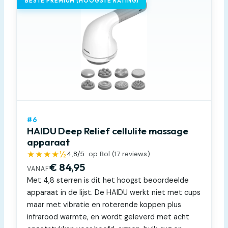
BESTE PREMIUM (HOOGSTE RATING)
#6
HAIDU Deep Relief cellulite massage
apparaat
★★★★½
4,8
/5
op Bol (
17
reviews)
€ 84,95
VANAF
Met 4,8 sterren is dit het hoogst beoordeelde
apparaat in de lijst. De HAIDU werkt niet met cups
maar met vibratie en roterende koppen plus
infrarood warmte, en wordt geleverd met acht