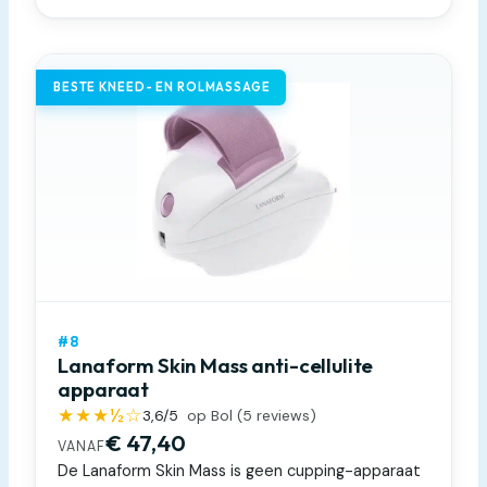
BESTE KNEED- EN ROLMASSAGE
#8
Lanaform Skin Mass anti-cellulite
apparaat
★★★½☆
3,6
/5
op Bol (
5
reviews)
€ 47,40
VANAF
De Lanaform Skin Mass is geen cupping-apparaat