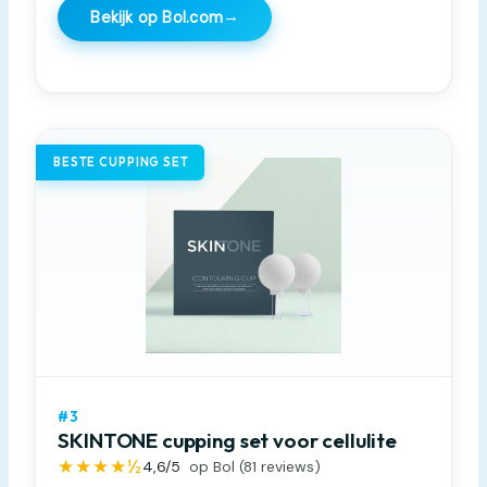
→
Bekijk op Bol.com
BESTE CUPPING SET
#3
SKINTONE cupping set voor cellulite
★★★★½
4,6
/5
op Bol (
81
reviews)