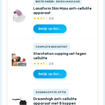
BESTE KNEED- EN ROLMASSAGE
Lanaform Skin Mass anti-cellulite
apparaat
★★★½☆
3,6
Bekijk op Bol
→
COMPLETE BUDGETSET
Starstation cupping set tegen
cellulite
★★★½☆
3,8
Bekijk op Bol
→
GOEDKOOPSTE OPTIE
Dreamhigh anti-cellulite
apparaat met 8 koppen