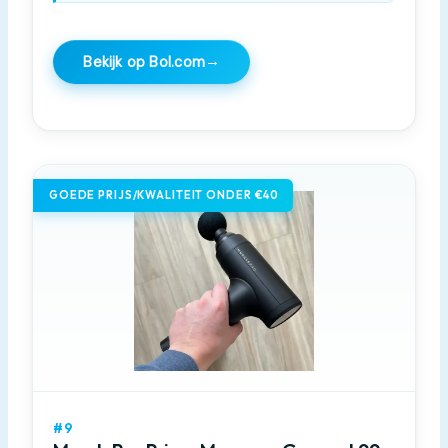
→
Bekijk op Bol.com
GOEDE PRIJS/KWALITEIT ONDER €40
#9