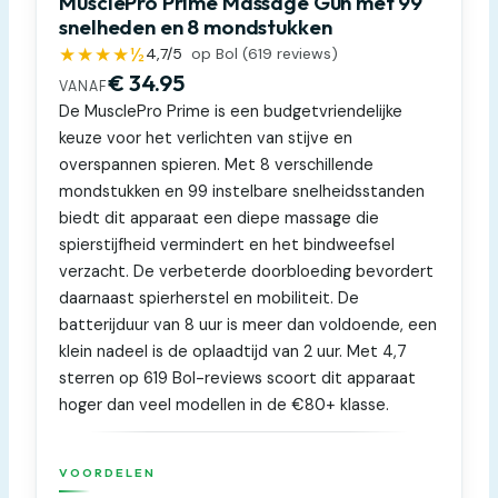
MusclePro Prime Massage Gun met 99
snelheden en 8 mondstukken
★★★★½
4,7
/5
op Bol (
619
reviews)
€ 34.95
VANAF
De MusclePro Prime is een budgetvriendelijke
keuze voor het verlichten van stijve en
overspannen spieren. Met 8 verschillende
mondstukken en 99 instelbare snelheidsstanden
biedt dit apparaat een diepe massage die
spierstijfheid vermindert en het bindweefsel
verzacht. De verbeterde doorbloeding bevordert
daarnaast spierherstel en mobiliteit. De
batterijduur van 8 uur is meer dan voldoende, een
klein nadeel is de oplaadtijd van 2 uur. Met 4,7
sterren op 619 Bol-reviews scoort dit apparaat
hoger dan veel modellen in de €80+ klasse.
VOORDELEN