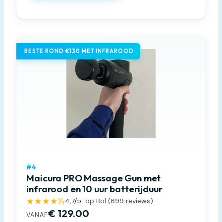
BESTE ROND €130 MET INFRAROOD
#4
Maicura PRO Massage Gun met
infrarood en 10 uur batterijduur
★★★★½
4,7
/5
op Bol (
699
reviews)
€ 129.00
VANAF