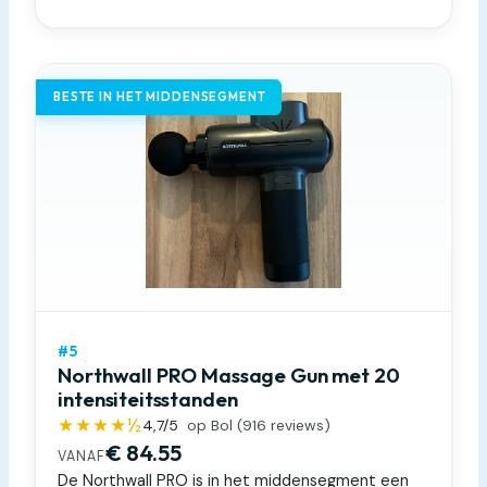
BESTE IN HET MIDDENSEGMENT
#5
Northwall PRO Massage Gun met 20
intensiteitsstanden
★★★★½
4,7
/5
op Bol (
916
reviews)
€ 84.55
VANAF
De Northwall PRO is in het middensegment een