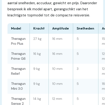
aantal snelheden, accuduur, gewicht en prijs. Daaronder
bespreek ik elk model apart, gerangschikt van het
krachtigste topmodel tot de compacte reisversie.
Model
Kracht
Amplitude
Snelheden
A
Theragun
27 kg
16 mm
5
1
Pro Plus
m
Theragun
16 kg
16 mm
5
1
Prime G6
m
Theragun
9 kg
10 mm
3
1
Relief
m
Theragun
9 kg
10 mm
5
1
Mini 3.0
m
Theragun
14 kg
12 mm
5
1
Sense 2
m