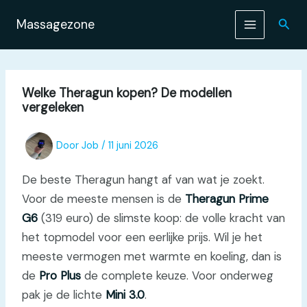
Ga
naar
Zoek
Massagezone
de
inhoud
Welke Theragun kopen? De modellen
vergeleken
Door
Job
/
11 juni 2026
De beste Theragun hangt af van wat je zoekt.
Voor de meeste mensen is de
Theragun Prime
G6
(319 euro) de slimste koop: de volle kracht van
het topmodel voor een eerlijke prijs. Wil je het
meeste vermogen met warmte en koeling, dan is
de
Pro Plus
de complete keuze. Voor onderweg
pak je de lichte
Mini 3.0
.