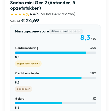
Sanbo mini Gen 2 (6 standen, 5
opzetstukken)
★★★★½
4,4
/5
op Bol (
1482
reviews)
€ 24,69
VANAF
Massagezone-score
Beoordeeld op data
8,3
/ 10
Klantwaardering
45%
8,8
afgeleid uit reviews
Kracht en diepte
10%
8,2
opgegeven
Geluid
8%
5,8