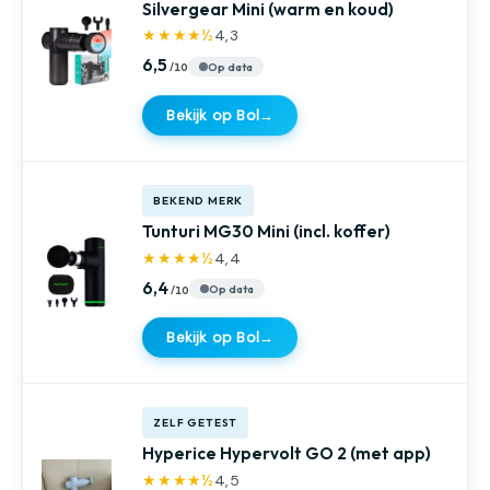
Silvergear Mini (warm en koud)
★★★★½
4,3
6,5
Op data
Bekijk op Bol
→
BEKEND MERK
Tunturi MG30 Mini (incl. koffer)
★★★★½
4,4
6,4
Op data
Bekijk op Bol
→
ZELF GETEST
Hyperice Hypervolt GO 2 (met app)
★★★★½
4,5