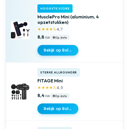
HOOGSTE SCORE
MusclePro Mini (aluminium, 4
opzetstukken)
★★★★½
4,7
8,8
Op data
Bekijk op Bol
→
STERKE ALLROUNDER
FITAGE Mini
★★★★½
4,5
8,4
Op data
Bekijk op Bol
→