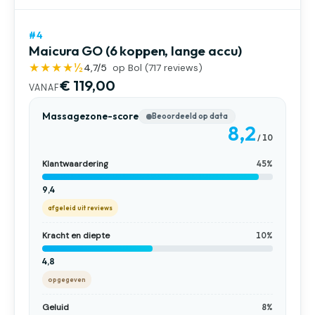
#4
Maicura GO (6 koppen, lange accu)
★★★★½
4,7
/5
op Bol (
717
reviews)
€ 119,00
VANAF
Massagezone-score
Beoordeeld op data
8,2
/ 10
Klantwaardering
45%
9,4
afgeleid uit reviews
Kracht en diepte
10%
4,8
opgegeven
Geluid
8%