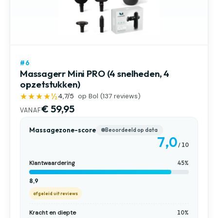
#6
Massagerr Mini PRO (4 snelheden, 4
opzetstukken)
★★★★½
4,7
/5
op Bol (
137
reviews)
€ 59,95
VANAF
Massagezone-score
Beoordeeld op data
7,0
/ 10
Klantwaardering
45%
8,9
afgeleid uit reviews
Kracht en diepte
10%