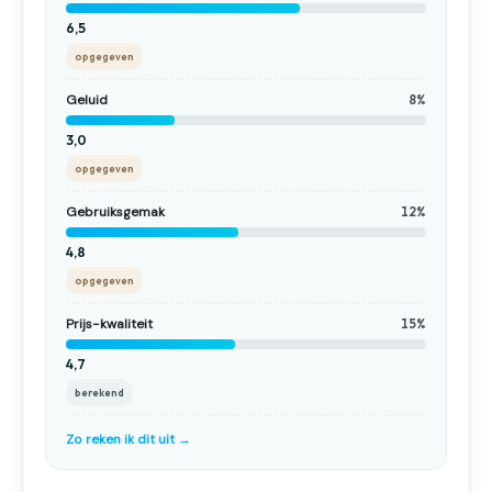
6,5
opgegeven
Geluid
8%
3,0
opgegeven
Gebruiksgemak
12%
4,8
opgegeven
Prijs-kwaliteit
15%
4,7
berekend
Zo reken ik dit uit →