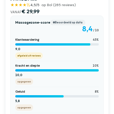
★★★★½
4,5
/5
op Bol (
285
reviews)
€ 29,99
VANAF
Massagezone-score
Beoordeeld op data
8,4
/ 10
Klantwaardering
45%
9,0
afgeleid uit reviews
Kracht en diepte
10%
10,0
opgegeven
Geluid
8%
5,8
opgegeven