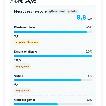
€ 34,95
VANAF
Massagezone-score
Beoordeeld op data
8,8
/ 10
Klantwaardering
45%
9,4
afgeleid uit reviews
Kracht en diepte
10%
10,0
opgegeven
Geluid
8%
8,6
opgegeven
Gebruiksgemak
12%