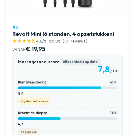
#5
Revolt Mini (6 standen, 4 opzetstukken)
★★★★½
4,6
/5
op Bol (
101
reviews)
€ 19,95
VANAF
Massagezone-score
Beoordeeld op data
7,8
/ 10
Klantwaardering
45%
8,4
afgeleid uit reviews
Kracht en diepte
10%
4,3
opgegeven