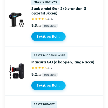
MEESTE REVIEWS
Sanbo mini Gen 2 (6 standen, 5
opzetstukken)
★★★★½
4,4
8,3
Op data
Bekijk op Bol
→
BESTE MIDDENKLASSE
Maicura GO (6 koppen, lange accu)
★★★★½
4,7
8,2
Op data
Bekijk op Bol
→
BESTE BUDGET