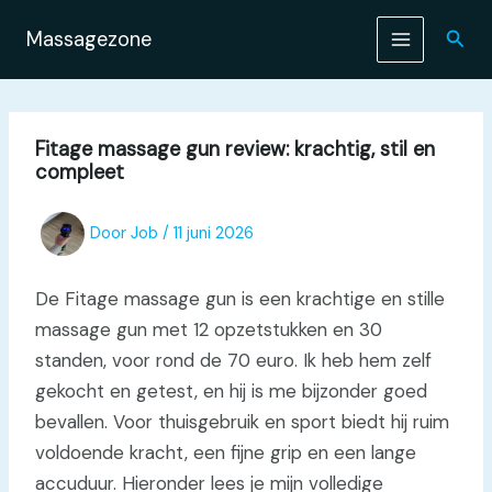
Ga
naar
Zoek
Massagezone
de
inhoud
Fitage massage gun review: krachtig, stil en
compleet
Door
Job
/
11 juni 2026
De Fitage massage gun is een krachtige en stille
massage gun met 12 opzetstukken en 30
standen, voor rond de 70 euro. Ik heb hem zelf
gekocht en getest, en hij is me bijzonder goed
bevallen. Voor thuisgebruik en sport biedt hij ruim
voldoende kracht, een fijne grip en een lange
accuduur. Hieronder lees je mijn volledige