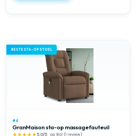
BESTE STA-OP STOEL
#6
GranMaison sta-op massagefauteuil
★★★★★
5,0
/5
op Bol (
1
review)