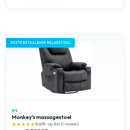
BESTE BETAALBARE RELAXSTOEL
#4
Monkey's massagestoel
★★★★★
5,0
/5
op Bol (
1
review)