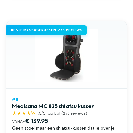
BESTE MASSAGEKUSSEN: 273 REVIEWS
#8
Medisana MC 825 shiatsu kussen
★★★★½
4,3
/5
op Bol (
273
reviews)
€ 139.95
VANAF
Geen stoel maar een shiatsu-kussen dat je over je