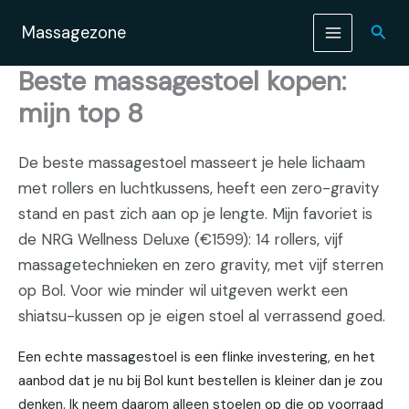
Ga
naar
Zoek
Massagezone
de
inhoud
Beste massagestoel kopen:
mijn top 8
De beste massagestoel masseert je hele lichaam
met rollers en luchtkussens, heeft een zero-gravity
stand en past zich aan op je lengte. Mijn favoriet is
de NRG Wellness Deluxe (€1599): 14 rollers, vijf
massagetechnieken en zero gravity, met vijf sterren
op Bol. Voor wie minder wil uitgeven werkt een
shiatsu-kussen op je eigen stoel al verrassend goed.
Een echte massagestoel is een flinke investering, en het
aanbod dat je nu bij Bol kunt bestellen is kleiner dan je zou
denken. Ik neem daarom alleen stoelen op die op voorraad