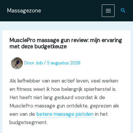
Ga
naar
Zoek
Massagezone
de
inhoud
MusclePro massage gun review: mijn ervaring
met deze budgetkeuze
Door
Job
/
5 augustus 2026
Als liefhebber van een actief leven, veel werken
en fitness weet ik hoe belangrijk spierherstel is.
Het heeft niet lang geduurd voordat ik de
MusclePro massage gun ontdekte, geprezen als
een van de
betere massage pistolen
in het
budgetsegment.