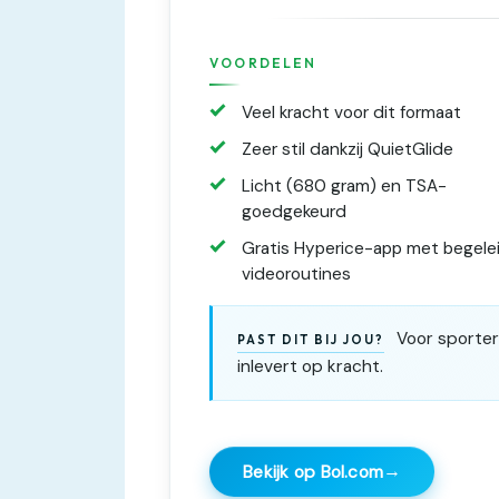
VOORDELEN
Veel kracht voor dit formaat
Zeer stil dankzij QuietGlide
Licht (680 gram) en TSA-
goedgekeurd
Gratis Hyperice-app met begele
videoroutines
Voor sporters
PAST DIT BIJ JOU?
inlevert op kracht.
→
Bekijk op Bol.com