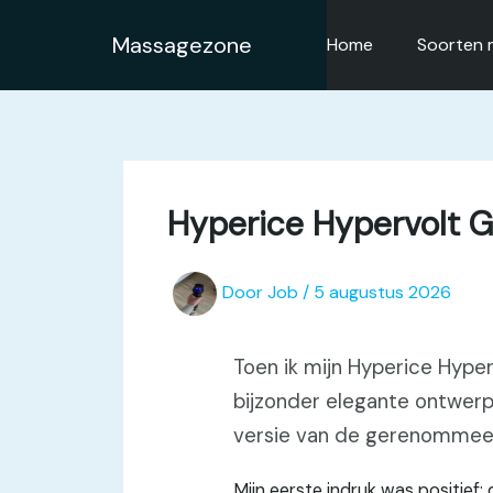
Ga
naar
Massagezone
Home
Soorten 
de
inhoud
Hyperice Hypervolt Go
Door
Job
/
5 augustus 2026
Toen ik mijn Hyperice Hype
bijzonder elegante ontwer
versie van de gerenommeerd
Mijn eerste indruk was positief: