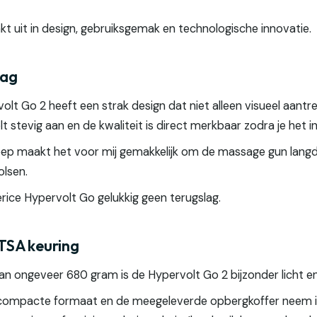
kt uit in design, gebruiksgemak en technologische innovatie.
lag
olt Go 2 heeft een strak design dat niet alleen visueel aantre
lt stevig aan en de kwaliteit is direct merkbaar zodra je het 
reep maakt het voor mij gemakkelijk om de massage gun langdu
olsen.
ice Hypervolt Go gelukkig geen terugslag.
TSA keuring
an ongeveer 680 gram is de Hypervolt Go 2 bijzonder licht en
t compacte formaat en de meegeleverde opbergkoffer neem ik