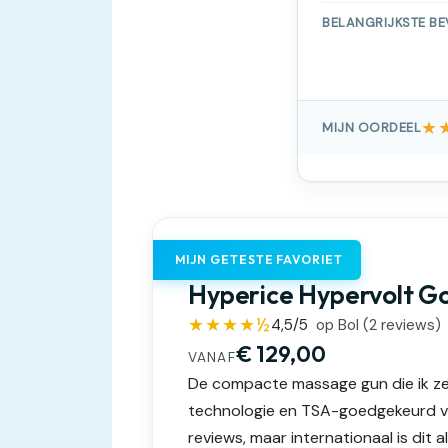
BELANGRIJKSTE BE
★
MIJN OORDEEL
MIJN GETESTE FAVORIET
Hyperice Hypervolt Go
★★★★½
4,5
/5
op Bol (
2
reviews)
€ 129,00
VANAF
De compacte massage gun die ik zel
technologie en TSA-goedgekeurd vo
reviews, maar internationaal is dit a