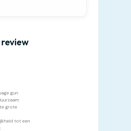
 review
ssage gun
 duurzaam
te grote
jkheid tot een
k