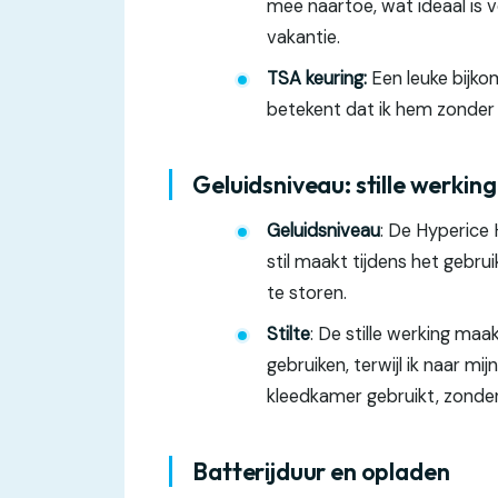
mee naartoe, wat ideaal is v
vakantie.
TSA keuring:
Een leuke bijko
betekent dat ik hem zonder z
Geluidsniveau: stille werking
Geluidsniveau
: De Hyperice
stil maakt tijdens het gebr
te storen.
Stilte
: De stille werking ma
gebruiken, terwijl ik naar m
kleedkamer gebruikt, zonder 
Batterijduur en opladen