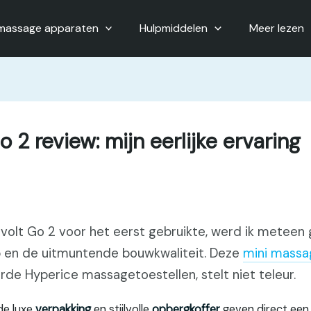
massage apparaten
Hulpmiddelen
Meer lezen
 2 review: mijn eerlijke ervaring
rvolt Go 2 voor het eerst gebruikte, werd ik meteen 
p en de uitmuntende bouwkwaliteit. Deze
mini massa
e Hyperice massagetoestellen, stelt niet teleur.
 de luxe
verpakking
en stijlvolle
opbergkoffer
geven direct een 