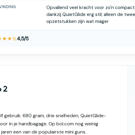
VINDING
Opvallend veel kracht voor zo'n compact
dankzij QuietGlide erg stil; alleen de t
opzetstukken zijn wat mager
★★★½
4,5/5
 2
f gebruik: 680 gram, drie snelheden, QuietGlide-
or in je handbagage. Op bol.com nog weinig
l jaren een van de populairste mini guns.