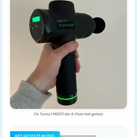
De Tunturi MG50 die ik thuis heb getest.
HET GETESTE MODEL