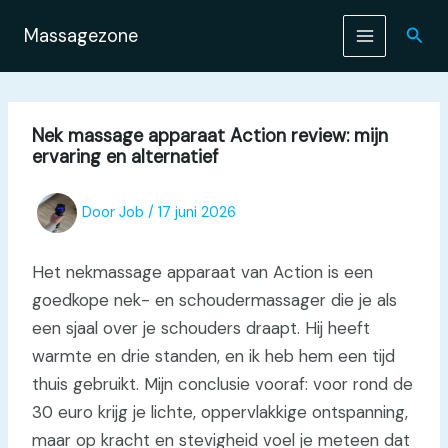
Ga
naar
Zoek
Massagezone
de
inhoud
Nek massage apparaat Action review: mijn
ervaring en alternatief
Door
Job
/
17 juni 2026
Het nekmassage apparaat van Action is een
goedkope nek- en schoudermassager die je als
een sjaal over je schouders draapt. Hij heeft
warmte en drie standen, en ik heb hem een tijd
thuis gebruikt. Mijn conclusie vooraf: voor rond de
30 euro krijg je lichte, oppervlakkige ontspanning,
maar op kracht en stevigheid voel je meteen dat