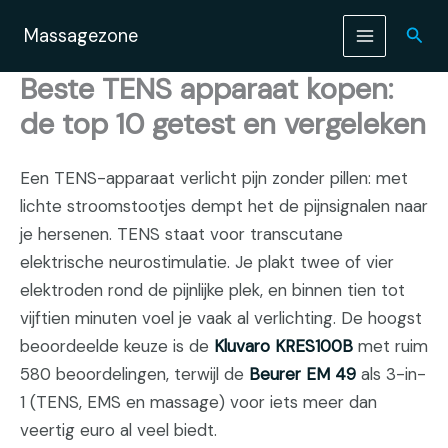
Ga
naar
Zoek
Massagezone
de
inhoud
Beste TENS apparaat kopen:
de top 10 getest en vergeleken
Een TENS-apparaat verlicht pijn zonder pillen: met
lichte stroomstootjes dempt het de pijnsignalen naar
je hersenen. TENS staat voor transcutane
elektrische neurostimulatie. Je plakt twee of vier
elektroden rond de pijnlijke plek, en binnen tien tot
vijftien minuten voel je vaak al verlichting. De hoogst
beoordeelde keuze is de
Kluvaro KRES100B
met ruim
580 beoordelingen, terwijl de
Beurer EM 49
als 3-in-
1 (TENS, EMS en massage) voor iets meer dan
veertig euro al veel biedt.