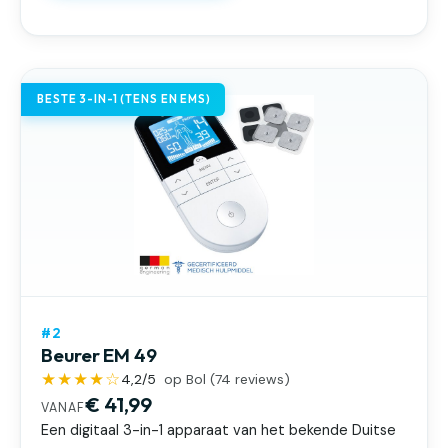
BESTE 3-IN-1 (TENS EN EMS)
#2
Beurer EM 49
★★★★☆
4,2
/5
op Bol (
74
reviews)
€ 41,99
VANAF
Een digitaal 3-in-1 apparaat van het bekende Duitse