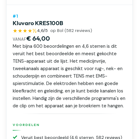
#1
Kluvaro KRES100B
★★★★½
4,6
/5
op Bol (
582
reviews)
€ 64,00
VANAF
Met bijna 600 beoordelingen en 4,6 sterren is dit
veruit het best beoordeelde en meest gekochte
TENS-apparaat uit de lijst. Het medicijnvrije,
tweekanaals apparaat is geschikt voor rug-, nek- en
schouderpijn en combineert TENS met EMS-
spierstimulatie. De elektroden hebben een goede
kleefkracht en geleiding, en je kunt beide kanalen los
instellen. Handig zijn de verschillende programma's en
de clip om het apparaat aan je broekriem te hangen.
VOORDELEN
Veruit best beoordeeld (4,6 sterren, 582 reviews)